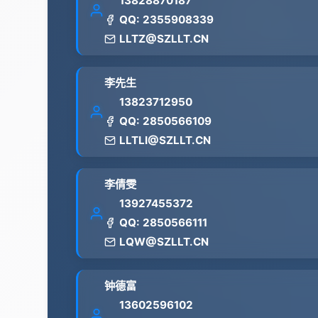
13828870187
QQ: 2355908339
LLTZ@SZLLT.CN
李先生
13823712950
QQ: 2850566109
LLTLI@SZLLT.CN
李倩雯
13927455372
QQ: 2850566111
LQW@SZLLT.CN
钟德富
13602596102